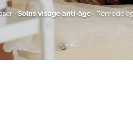
aser •
Soins visage anti-âge
• Remodelag
NOS TRAITEME
LES PLUS DEM
Épilation laser :
une solution dura