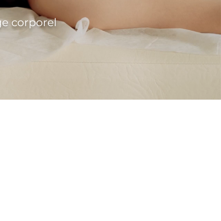
e corporel
NTS
ANDÉS
ble pour une peau lisse