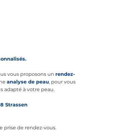
e :
dling, Hydrafacial,
 vitamines…
rmissement :
edessiner la silhouette
sonnalisés.
us vous proposons un
rendez-
une
analyse de peau
, pour vous
lus adapté à votre peau.
08 Strassen
 prise de rendez-vous.