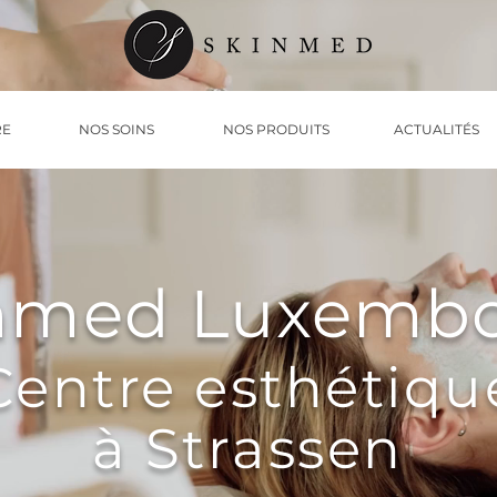
RE
NOS SOINS
NOS PRODUITS
ACTUALITÉS
nmed Luxemb
Centre esthétiqu
à Strassen