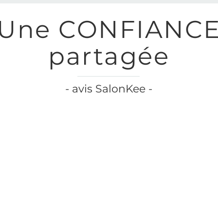
Une CONFIANC
partagée
- avis SalonKee -
Perfect ambiance to relax
here are THE BEST! Lots of
ouverte du salon,
advice, and just the sweete
n profondeur et en