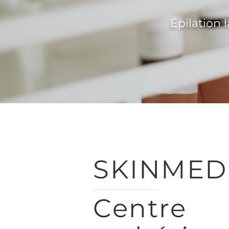
Épilation l
SKINMED
Centre