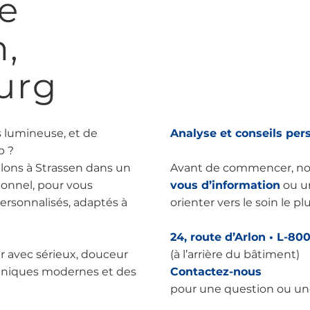
e
au quotidien
Soins visage & anti-âg
n,
peelings, micronee
microinfusions de
Body shaping & raffe
urg
pour tonifier et r
s lumineuse, et de
Analyse et conseils per
p ?
lons à Strassen dans un
Avant de commencer, no
onnel, pour vous
vous d’information
ou 
ersonnalisés, adaptés à
orienter vers le soin le p
24, route d’Arlon • L-80
r avec sérieux, douceur
(à l’arrière du bâtiment)
chniques modernes et des
Contactez-nous
pour une question ou une