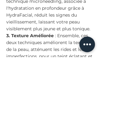
technique microneedling, associée à
l'hydratation en profondeur grâce à
HydraFacial, réduit les signes du
vieillissement, laissant votre peau
visiblement plus jeune et plus tonique.
3. Texture Améliorée
: Ensemble, ces
deux techniques améliorent la texture
de la peau, atténuent les rides et les
imperfections, pour un teint éclatant et
uniforme.
Pourquoi choisir SkinMed
à Strassen ?
Chez SkinMed Luxembourg, chaque
soin Hydrafacial est réalisé par des
praticiennes formées aux dernières
avancées en esthétique médicale non
invasive.