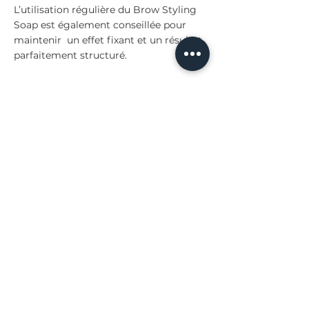
L’utilisation régulière du Brow Styling
Soap est également conseillée pour
maintenir un effet fixant et un résultat
parfaitement structuré.
Tarifs
Browlift :
60 €
Browlift + teinture :
80 €
L’épilation des sourcils est incluse dans
les deux prestations.
Découvrez l'ensemble de nos soins
esthétiques :
épilation laser
,
soins du
visage
,
Hydrafacial
,
microneedling
,
peelings
,
lampe LED
,
beauté du
regard
,
remodelage corporel
et
manucure
.