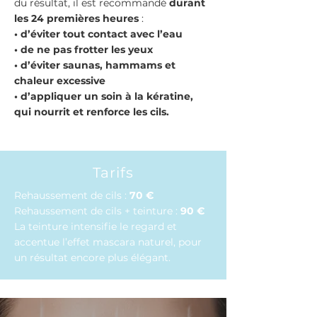
du résultat, il est recommandé
durant
les 24 premières heures
:
• d’éviter tout contact avec l’eau
• de ne pas frotter les yeux
• d’éviter saunas, hammams et
chaleur excessive
• d’appliquer un soin à la kératine,
qui nourrit et renforce les cils.
Tarifs
Rehaussement de cils :
70 €
Rehaussement de cils + teinture :
90 €
La teinture intensifie le regard et
accentue l’effet mascara naturel, pour
un résultat encore plus élégant.